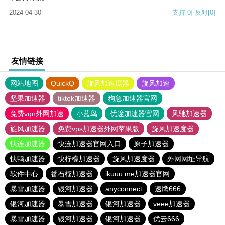
2024-04-30
支持
[0]
反对
[0]
友情链接
网站地图
QuickQ
旋风加速度器
旋风加速
坚果加速器
tiktok加速器
狗急加速器官网
免费vqn外网加速
小蓝鸟
优途加速器官网
风驰加速器
旋风加速器
免费vps加速器外网苹果版
旋风加速度器
快连加速器
快连加速器官网入口
原子加速器
快鸭加速器
快柠檬加速器
旋风加速度器
外网网址导航
软件中心
番石榴加速器
ikuuu.me加速器官网
暴雪加速器
银河加速器
anyconnect
速鹰666
银河加速器
暴雪加速器
银河加速器
veee加速器
暴雪加速器
银河加速器
银河加速器
优云666