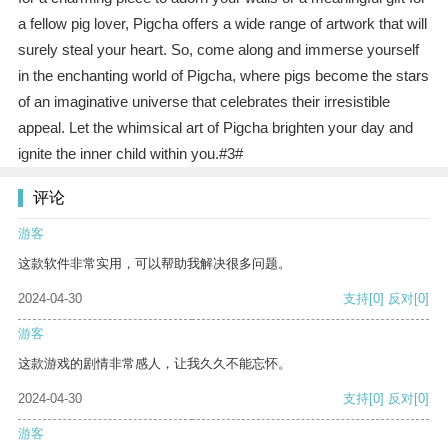
a fellow pig lover, Pigcha offers a wide range of artwork that will
surely steal your heart. So, come along and immerse yourself
in the enchanting world of Pigcha, where pigs become the stars
of an imaginative universe that celebrates their irresistible
appeal. Let the whimsical art of Pigcha brighten your day and
ignite the inner child within you.#3#
评论
游客
这款软件非常实用，可以帮助我解决很多问题。
2024-04-30
支持
[0]
反对
[0]
游客
这款游戏的剧情非常感人，让我久久不能忘怀。
2024-04-30
支持
[0]
反对
[0]
游客