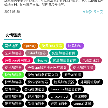
这款app的功能非常强大，可以满足我所有的工作需求。我可以使用它来
编辑文档、制作演示文稿、管理日程安排等。
2024-03-30
支持
[0]
反对
[0]
友情链接
网站地图
QuickQ
旋风加速度器
旋风加速
坚果加速器
tiktok加速器
狗急加速器官网
免费vqn外网加速
小蓝鸟
优途加速器官网
风驰加速器
旋风加速器
免费vps加速器外网苹果版
旋风加速度器
快连加速器
快连加速器官网入口
原子加速器
快鸭加速器
快柠檬加速器
旋风加速度器
外网网址导航
软件中心
番石榴加速器
ikuuu.me加速器官网
暴雪加速器
银河加速器
anyconnect
速鹰666
银河加速器
暴雪加速器
银河加速器
veee加速器