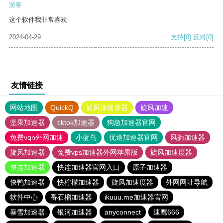
游客
这个软件我非常喜欢
2024-04-29
支持
[0]
反对
[0]
友情链接
网站地图
QuickQ
旋风加速度器
旋风加速
坚果加速器
tiktok加速器
狗急加速器官网
免费vqn外网加速
小蓝鸟
优途加速器官网
风驰加速器
旋风加速器
免费vps加速器外网苹果版
旋风加速度器
快连加速器
快连加速器官网入口
原子加速器
快鸭加速器
快柠檬加速器
旋风加速度器
外网网址导航
软件中心
番石榴加速器
ikuuu.me加速器官网
暴雪加速器
银河加速器
anyconnect
速鹰666