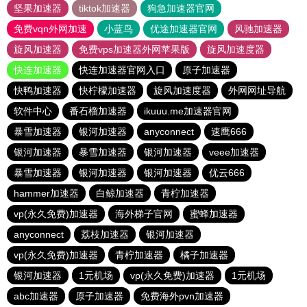
坚果加速器
tiktok加速器
狗急加速器官网
免费vqn外网加速
小蓝鸟
优途加速器官网
风驰加速器
旋风加速器
免费vps加速器外网苹果版
旋风加速度器
快连加速器
快连加速器官网入口
原子加速器
快鸭加速器
快柠檬加速器
旋风加速度器
外网网址导航
软件中心
番石榴加速器
ikuuu.me加速器官网
暴雪加速器
银河加速器
anyconnect
速鹰666
银河加速器
暴雪加速器
银河加速器
veee加速器
暴雪加速器
银河加速器
银河加速器
优云666
hammer加速器
白鲸加速器
青柠加速器
vp(永久免费)加速器
海外梯子官网
蜜蜂加速器
anyconnect
荔枝加速器
银河加速器
vp(永久免费)加速器
青柠加速器
橘子加速器
银河加速器
1元机场
vp(永久免费)加速器
1元机场
abc加速器
原子加速器
免费海外pvn加速器