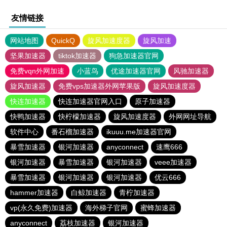
友情链接
网站地图
QuickQ
旋风加速度器
旋风加速
坚果加速器
tiktok加速器
狗急加速器官网
免费vqn外网加速
小蓝鸟
优途加速器官网
风驰加速器
旋风加速器
免费vps加速器外网苹果版
旋风加速度器
快连加速器
快连加速器官网入口
原子加速器
快鸭加速器
快柠檬加速器
旋风加速度器
外网网址导航
软件中心
番石榴加速器
ikuuu.me加速器官网
暴雪加速器
银河加速器
anyconnect
速鹰666
银河加速器
暴雪加速器
银河加速器
veee加速器
暴雪加速器
银河加速器
银河加速器
优云666
hammer加速器
白鲸加速器
青柠加速器
vp(永久免费)加速器
海外梯子官网
蜜蜂加速器
anyconnect
荔枝加速器
银河加速器