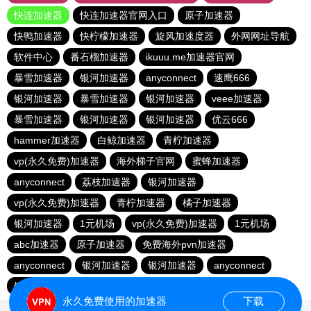
快连加速器
快连加速器官网入口
原子加速器
快鸭加速器
快柠檬加速器
旋风加速度器
外网网址导航
软件中心
番石榴加速器
ikuuu.me加速器官网
暴雪加速器
银河加速器
anyconnect
速鹰666
银河加速器
暴雪加速器
银河加速器
veee加速器
暴雪加速器
银河加速器
银河加速器
优云666
hammer加速器
白鲸加速器
青柠加速器
vp(永久免费)加速器
海外梯子官网
蜜蜂加速器
anyconnect
荔枝加速器
银河加速器
vp(永久免费)加速器
青柠加速器
橘子加速器
银河加速器
1元机场
vp(永久免费)加速器
1元机场
abc加速器
原子加速器
免费海外pvn加速器
anyconnect
银河加速器
银河加速器
anyconnect
银河加速器
蚂蚁加速器
暴雪加速器
海鸥加速器
永久免费使用的加速器
下载