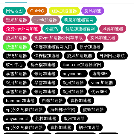
网站地图
QuickQ
旋风加速度器
旋风加速
坚果加速器
tiktok加速器
狗急加速器官网
免费vqn外网加速
小蓝鸟
优途加速器官网
风驰加速器
旋风加速器
免费vps加速器外网苹果版
旋风加速度器
快连加速器
快连加速器官网入口
原子加速器
快鸭加速器
快柠檬加速器
旋风加速度器
外网网址导航
软件中心
番石榴加速器
ikuuu.me加速器官网
暴雪加速器
银河加速器
anyconnect
速鹰666
银河加速器
暴雪加速器
银河加速器
veee加速器
暴雪加速器
银河加速器
银河加速器
优云666
hammer加速器
白鲸加速器
青柠加速器
vp(永久免费)加速器
海外梯子官网
蜜蜂加速器
anyconnect
荔枝加速器
银河加速器
vp(永久免费)加速器
青柠加速器
橘子加速器