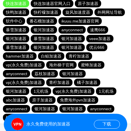
快连加速器
快连加速器官网入口
原子加速器
快鸭加速器
快柠檬加速器
旋风加速度器
外网网址导航
软件中心
番石榴加速器
ikuuu.me加速器官网
暴雪加速器
银河加速器
anyconnect
速鹰666
银河加速器
暴雪加速器
银河加速器
veee加速器
暴雪加速器
银河加速器
银河加速器
优云666
hammer加速器
白鲸加速器
青柠加速器
vp(永久免费)加速器
海外梯子官网
蜜蜂加速器
anyconnect
荔枝加速器
银河加速器
vp(永久免费)加速器
青柠加速器
橘子加速器
银河加速器
1元机场
vp(永久免费)加速器
1元机场
abc加速器
原子加速器
免费海外pvn加速器
anyconnect
银河加速器
银河加速器
anyconnect
银河加速器
蚂蚁加速器
暴雪加速器
海鸥加速器
永久免费使用的加速器
下载