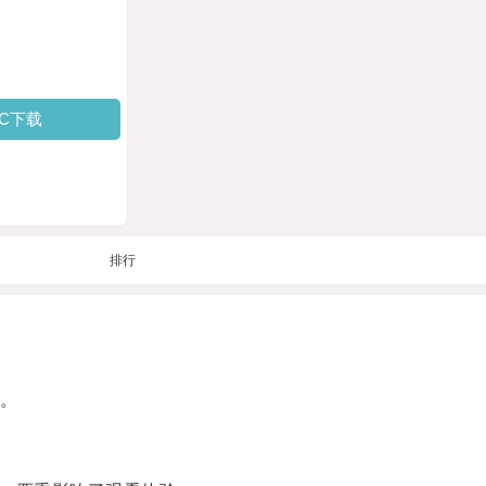
PC下载
排行
频。