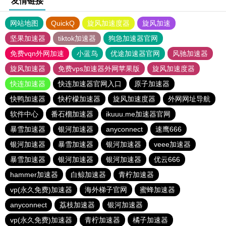
友情链接
网站地图
QuickQ
旋风加速度器
旋风加速
坚果加速器
tiktok加速器
狗急加速器官网
免费vqn外网加速
小蓝鸟
优途加速器官网
风驰加速器
旋风加速器
免费vps加速器外网苹果版
旋风加速度器
快连加速器
快连加速器官网入口
原子加速器
快鸭加速器
快柠檬加速器
旋风加速度器
外网网址导航
软件中心
番石榴加速器
ikuuu.me加速器官网
暴雪加速器
银河加速器
anyconnect
速鹰666
银河加速器
暴雪加速器
银河加速器
veee加速器
暴雪加速器
银河加速器
银河加速器
优云666
hammer加速器
白鲸加速器
青柠加速器
vp(永久免费)加速器
海外梯子官网
蜜蜂加速器
anyconnect
荔枝加速器
银河加速器
vp(永久免费)加速器
青柠加速器
橘子加速器