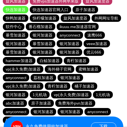
旋风加速器
免费vps加速器外网苹果版
旋风加速度器
快连加速器
快连加速器官网入口
原子加速器
快鸭加速器
快柠檬加速器
旋风加速度器
外网网址导航
软件中心
番石榴加速器
ikuuu.me加速器官网
暴雪加速器
银河加速器
anyconnect
速鹰666
银河加速器
暴雪加速器
银河加速器
veee加速器
暴雪加速器
银河加速器
银河加速器
优云666
hammer加速器
白鲸加速器
青柠加速器
vp(永久免费)加速器
海外梯子官网
蜜蜂加速器
anyconnect
荔枝加速器
银河加速器
vp(永久免费)加速器
青柠加速器
橘子加速器
银河加速器
1元机场
vp(永久免费)加速器
1元机场
abc加速器
原子加速器
免费海外pvn加速器
anyconnect
银河加速器
银河加速器
anyconnect
银河加速器
蚂蚁加速器
暴雪加速器
海鸥加速器
永久免费使用的加速器
下载