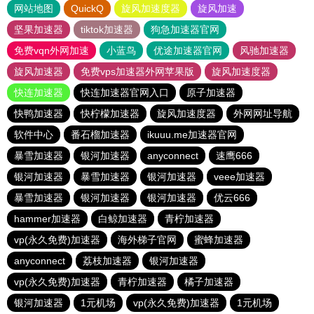
网站地图
QuickQ
旋风加速度器
旋风加速
坚果加速器
tiktok加速器
狗急加速器官网
免费vqn外网加速
小蓝鸟
优途加速器官网
风驰加速器
旋风加速器
免费vps加速器外网苹果版
旋风加速度器
快连加速器
快连加速器官网入口
原子加速器
快鸭加速器
快柠檬加速器
旋风加速度器
外网网址导航
软件中心
番石榴加速器
ikuuu.me加速器官网
暴雪加速器
银河加速器
anyconnect
速鹰666
银河加速器
暴雪加速器
银河加速器
veee加速器
暴雪加速器
银河加速器
银河加速器
优云666
hammer加速器
白鲸加速器
青柠加速器
vp(永久免费)加速器
海外梯子官网
蜜蜂加速器
anyconnect
荔枝加速器
银河加速器
vp(永久免费)加速器
青柠加速器
橘子加速器
银河加速器
1元机场
vp(永久免费)加速器
1元机场