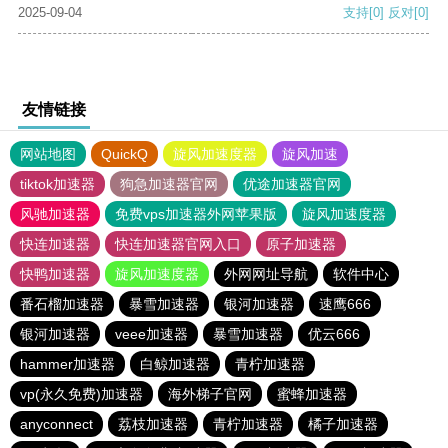
2025-09-04
支持
[0]
反对
[0]
友情链接
网站地图
QuickQ
旋风加速度器
旋风加速
tiktok加速器
狗急加速器官网
优途加速器官网
风驰加速器
免费vps加速器外网苹果版
旋风加速度器
快连加速器
快连加速器官网入口
原子加速器
快鸭加速器
旋风加速度器
外网网址导航
软件中心
番石榴加速器
暴雪加速器
银河加速器
速鹰666
银河加速器
veee加速器
暴雪加速器
优云666
hammer加速器
白鲸加速器
青柠加速器
vp(永久免费)加速器
海外梯子官网
蜜蜂加速器
anyconnect
荔枝加速器
青柠加速器
橘子加速器