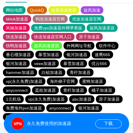
网站地图
QuickQ
旋风加速度器
旋风加速
tiktok加速器
狗急加速器官网
优途加速器官网
风驰加速器
免费vps加速器外网苹果版
旋风加速度器
快连加速器
快连加速器官网入口
原子加速器
快鸭加速器
旋风加速度器
外网网址导航
软件中心
番石榴加速器
暴雪加速器
银河加速器
速鹰666
银河加速器
veee加速器
暴雪加速器
优云666
hammer加速器
白鲸加速器
青柠加速器
vp(永久免费)加速器
海外梯子官网
蜜蜂加速器
anyconnect
荔枝加速器
青柠加速器
橘子加速器
1元机场
vp(永久免费)加速器
abc加速器
原子加速器
免费海外pvn加速器
anyconnect
银河加速器
银河加速器
anyconnect
蚂蚁加速器
海鸥加速器
永久免费使用的加速器
下载