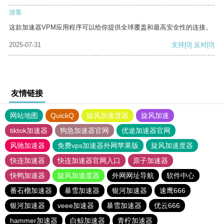
游客
这款加速器VPM应用程序可以给你提供全球覆盖和最高安全性的连接。
2025-07-31
支持
[0]
反对
[0]
友情链接
网站地图
QuickQ
旋风加速度器
旋风加速
tiktok加速器
狗急加速器官网
优途加速器官网
风驰加速器
免费vps加速器外网苹果版
旋风加速度器
快连加速器
快连加速器官网入口
原子加速器
快鸭加速器
旋风加速度器
外网网址导航
软件中心
番石榴加速器
暴雪加速器
银河加速器
速鹰666
银河加速器
veee加速器
暴雪加速器
优云666
hammer加速器
白鲸加速器
青柠加速器