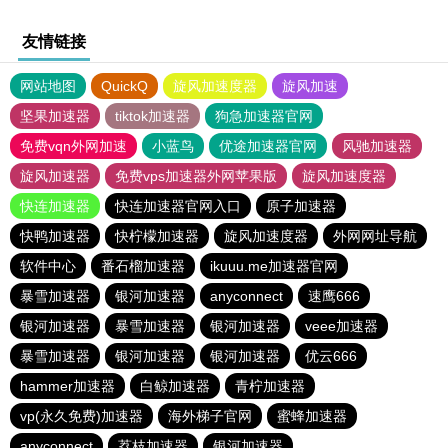
友情链接
网站地图
QuickQ
旋风加速度器
旋风加速
坚果加速器
tiktok加速器
狗急加速器官网
免费vqn外网加速
小蓝鸟
优途加速器官网
风驰加速器
旋风加速器
免费vps加速器外网苹果版
旋风加速度器
快连加速器
快连加速器官网入口
原子加速器
快鸭加速器
快柠檬加速器
旋风加速度器
外网网址导航
软件中心
番石榴加速器
ikuuu.me加速器官网
暴雪加速器
银河加速器
anyconnect
速鹰666
银河加速器
暴雪加速器
银河加速器
veee加速器
暴雪加速器
银河加速器
银河加速器
优云666
hammer加速器
白鲸加速器
青柠加速器
vp(永久免费)加速器
海外梯子官网
蜜蜂加速器
anyconnect
荔枝加速器
银河加速器