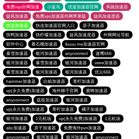
免费vqn外网加速
小蓝鸟
优途加速器官网
风驰加速器
旋风加速器
免费vps加速器外网苹果版
旋风加速度器
快连加速器
快连加速器官网入口
原子加速器
快鸭加速器
快柠檬加速器
旋风加速度器
外网网址导航
软件中心
番石榴加速器
ikuuu.me加速器官网
暴雪加速器
银河加速器
anyconnect
速鹰666
银河加速器
暴雪加速器
银河加速器
veee加速器
暴雪加速器
银河加速器
银河加速器
优云666
hammer加速器
白鲸加速器
青柠加速器
vp(永久免费)加速器
海外梯子官网
蜜蜂加速器
anyconnect
荔枝加速器
银河加速器
vp(永久免费)加速器
青柠加速器
橘子加速器
银河加速器
1元机场
vp(永久免费)加速器
1元机场
abc加速器
原子加速器
免费海外pvn加速器
anyconnect
银河加速器
银河加速器
anyconnect