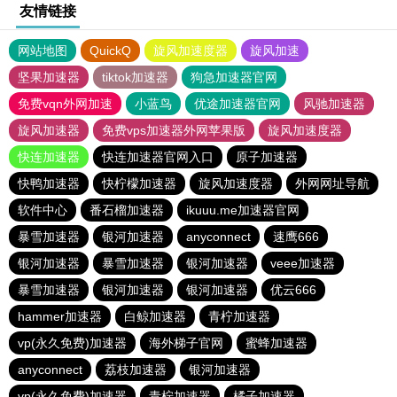
友情链接
网站地图
QuickQ
旋风加速度器
旋风加速
坚果加速器
tiktok加速器
狗急加速器官网
免费vqn外网加速
小蓝鸟
优途加速器官网
风驰加速器
旋风加速器
免费vps加速器外网苹果版
旋风加速度器
快连加速器
快连加速器官网入口
原子加速器
快鸭加速器
快柠檬加速器
旋风加速度器
外网网址导航
软件中心
番石榴加速器
ikuuu.me加速器官网
暴雪加速器
银河加速器
anyconnect
速鹰666
银河加速器
暴雪加速器
银河加速器
veee加速器
暴雪加速器
银河加速器
银河加速器
优云666
hammer加速器
白鲸加速器
青柠加速器
vp(永久免费)加速器
海外梯子官网
蜜蜂加速器
anyconnect
荔枝加速器
银河加速器
vp(永久免费)加速器
青柠加速器
橘子加速器