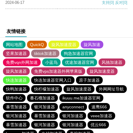
2024-06-17
支持
[0]
反对
[0]
友情链接
网站地图
QuickQ
旋风加速度器
旋风加速
坚果加速器
tiktok加速器
狗急加速器官网
免费vqn外网加速
小蓝鸟
优途加速器官网
风驰加速器
旋风加速器
免费vps加速器外网苹果版
旋风加速度器
快连加速器
快连加速器官网入口
原子加速器
快鸭加速器
快柠檬加速器
旋风加速度器
外网网址导航
软件中心
番石榴加速器
ikuuu.me加速器官网
暴雪加速器
银河加速器
anyconnect
速鹰666
银河加速器
暴雪加速器
银河加速器
veee加速器
暴雪加速器
银河加速器
银河加速器
优云666