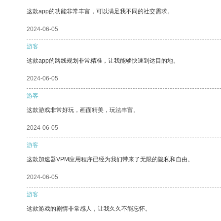
这款app的功能非常丰富，可以满足我不同的社交需求。
2024-06-05
游客
这款app的路线规划非常精准，让我能够快速到达目的地。
2024-06-05
游客
这款游戏非常好玩，画面精美，玩法丰富。
2024-06-05
游客
这款加速器VPM应用程序已经为我们带来了无限的隐私和自由。
2024-06-05
游客
这款游戏的剧情非常感人，让我久久不能忘怀。