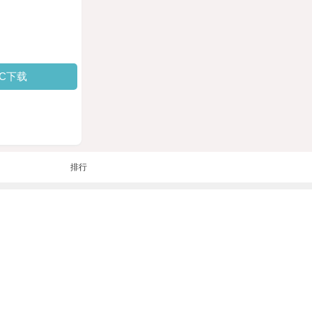
PC下载
排行