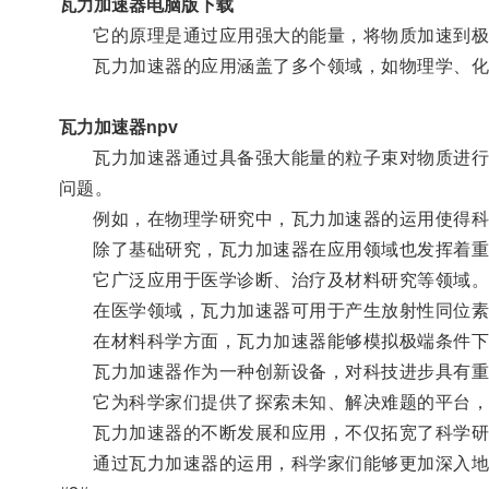
瓦力加速器电脑版下载
它的原理是通过应用强大的能量，将物质加速到极高
瓦力加速器的应用涵盖了多个领域，如物理学、化学
瓦力加速器npv
瓦力加速器通过具备强大能量的粒子束对物质进行碰
问题。
例如，在物理学研究中，瓦力加速器的运用使得科学
除了基础研究，瓦力加速器在应用领域也发挥着重
它广泛应用于医学诊断、治疗及材料研究等领域
在医学领域，瓦力加速器可用于产生放射性同位素，
在材料科学方面，瓦力加速器能够模拟极端条件下
瓦力加速器作为一种创新设备，对科技进步具有重
它为科学家们提供了探索未知、解决难题的平台，
瓦力加速器的不断发展和应用，不仅拓宽了科学研
通过瓦力加速器的运用，科学家们能够更加深入地