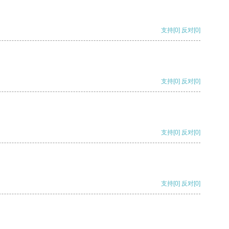
支持
[0]
反对
[0]
支持
[0]
反对
[0]
支持
[0]
反对
[0]
支持
[0]
反对
[0]