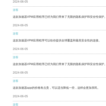
2024-06-05
游客
这款加速器VPM应用程序已经为我们带来了无限的隐私保护和安全性保护
2024-06-05
游客
这款加速器VPM应用程序可以给你提供全球覆盖和最高安全性的连接。
2024-06-05
游客
这款加速器VPM应用程序已经为我们带来了无限的隐私保护和安全性保护
2024-06-05
游客
这款加速器app的价格有点贵，可以适当降低一些，这样会更加亲民。
2024-06-05
游客