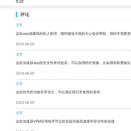
#3#
评论
游客
这款app就像我的私人助理，随时随地为我的办公提供帮助。我经常需要查
2024-06-05
游客
这款加速器app的安全性有待提高，可以加强防护措施，比如增加双重验证
2024-06-05
游客
这款软件的功能非常强大，可以满足我日常使用的需求。
2024-06-05
游客
这款加速器VPM应用程序可以给你提供最高速度和安全性的连接。