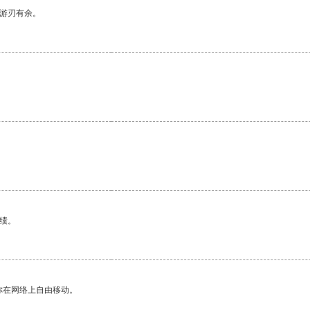
中游刃有余。
绩。
你在网络上自由移动。