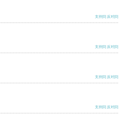
支持
[0]
反对
[0]
支持
[0]
反对
[0]
支持
[0]
反对
[0]
支持
[0]
反对
[0]