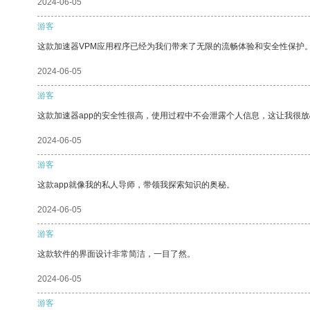
2024-06-05
游客
这款加速器VPM应用程序已经为我们带来了无限的流畅体验和安全性保护
2024-06-05
游客
这款加速器app的安全性很高，使用过程中不会泄露个人信息，这让我很
2024-06-05
游客
这款app就像我的私人导师，带领我探索知识的奥秘。
2024-06-05
游客
这款软件的界面设计非常简洁，一目了然。
2024-06-05
游客