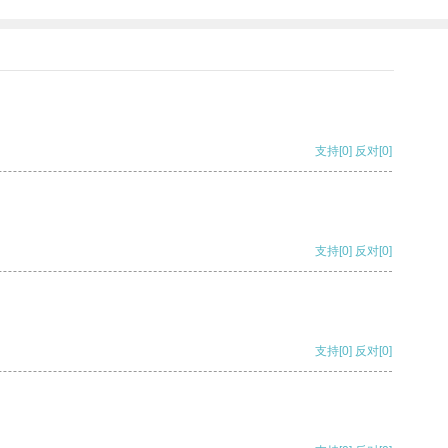
支持
[0]
反对
[0]
支持
[0]
反对
[0]
支持
[0]
反对
[0]