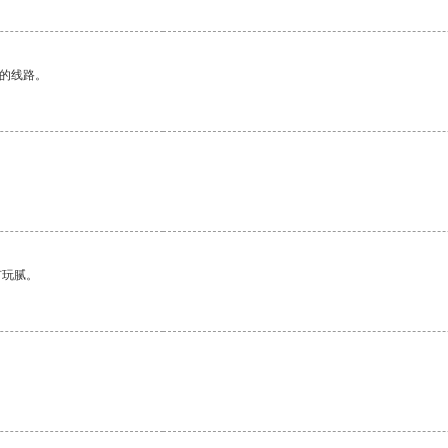
区的线路。
有玩腻。