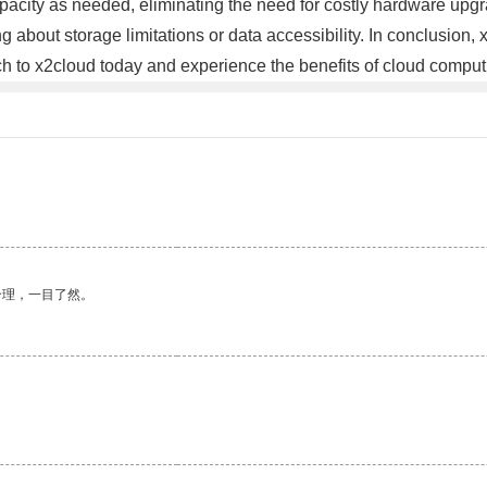
apacity as needed, eliminating the need for costly hardware upg
 about storage limitations or data accessibility. In conclusion,
tch to x2cloud today and experience the benefits of cloud comput
合理，一目了然。