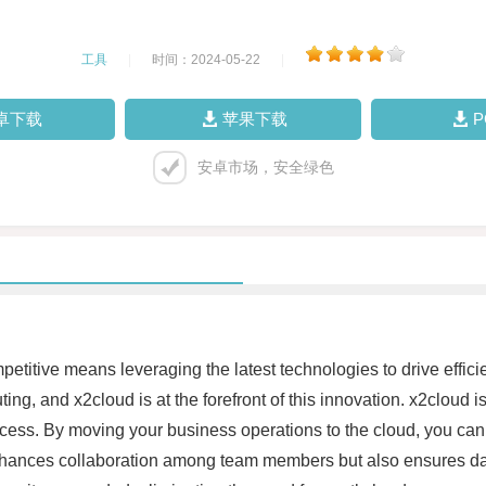
工具
|
时间：2024-05-22
|
卓下载
苹果下载
安卓市场，安全绿色
etitive means leveraging the latest technologies to drive effic
g, and x2cloud is at the forefront of this innovation. x2cloud is
cess. By moving your business operations to the cloud, you can c
nhances collaboration among team members but also ensures data 