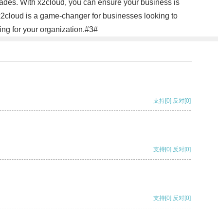
rades. With x2cloud, you can ensure your business is
 x2cloud is a game-changer for businesses looking to
ing for your organization.#3#
支持
[0]
反对
[0]
支持
[0]
反对
[0]
支持
[0]
反对
[0]