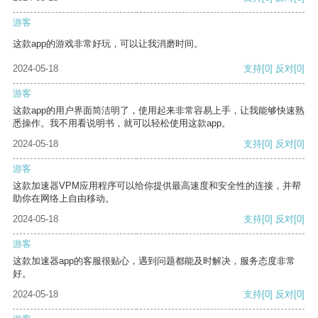
游客
这款app的游戏非常好玩，可以让我消磨时间。
2024-05-18
支持
[0]
反对
[0]
游客
这款app的用户界面简洁明了，使用起来非常容易上手，让我能够快速熟
悉操作。我不用看说明书，就可以轻松使用这款app。
2024-05-18
支持
[0]
反对
[0]
游客
这款加速器VPM应用程序可以给你提供最高速度和安全性的连接，并帮
助你在网络上自由移动。
2024-05-18
支持
[0]
反对
[0]
游客
这款加速器app的客服很贴心，遇到问题都能及时解决，服务态度非常
好。
2024-05-18
支持
[0]
反对
[0]