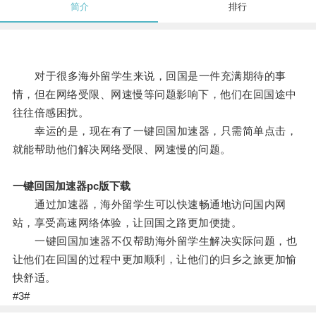
简介
排行
对于很多海外留学生来说，回国是一件充满期待的事
情，但在网络受限、网速慢等问题影响下，他们在回国途中
往往倍感困扰。
幸运的是，现在有了一键回国加速器，只需简单点击，
就能帮助他们解决网络受限、网速慢的问题。
一键回国加速器pc版下载
通过加速器，海外留学生可以快速畅通地访问国内网
站，享受高速网络体验，让回国之路更加便捷。
一键回国加速器不仅帮助海外留学生解决实际问题，也
让他们在回国的过程中更加顺利，让他们的归乡之旅更加愉
快舒适。
#3#