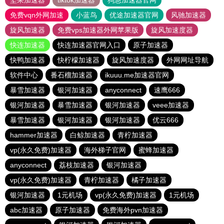
坚果加速器
tiktok加速器
狗急加速器官网
免费vqn外网加速
小蓝鸟
优途加速器官网
风驰加速器
旋风加速器
免费vps加速器外网苹果版
旋风加速度器
快连加速器
快连加速器官网入口
原子加速器
快鸭加速器
快柠檬加速器
旋风加速度器
外网网址导航
软件中心
番石榴加速器
ikuuu.me加速器官网
暴雪加速器
银河加速器
anyconnect
速鹰666
银河加速器
暴雪加速器
银河加速器
veee加速器
暴雪加速器
银河加速器
银河加速器
优云666
hammer加速器
白鲸加速器
青柠加速器
vp(永久免费)加速器
海外梯子官网
蜜蜂加速器
anyconnect
荔枝加速器
银河加速器
vp(永久免费)加速器
青柠加速器
橘子加速器
银河加速器
1元机场
vp(永久免费)加速器
1元机场
abc加速器
原子加速器
免费海外pvn加速器