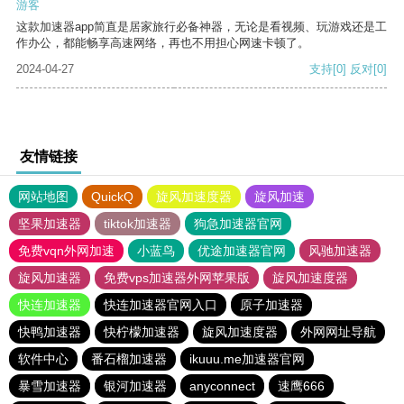
游客
这款加速器app简直是居家旅行必备神器，无论是看视频、玩游戏还是工
作办公，都能畅享高速网络，再也不用担心网速卡顿了。
2024-04-27
支持
[0]
反对
[0]
友情链接
网站地图
QuickQ
旋风加速度器
旋风加速
坚果加速器
tiktok加速器
狗急加速器官网
免费vqn外网加速
小蓝鸟
优途加速器官网
风驰加速器
旋风加速器
免费vps加速器外网苹果版
旋风加速度器
快连加速器
快连加速器官网入口
原子加速器
快鸭加速器
快柠檬加速器
旋风加速度器
外网网址导航
软件中心
番石榴加速器
ikuuu.me加速器官网
暴雪加速器
银河加速器
anyconnect
速鹰666