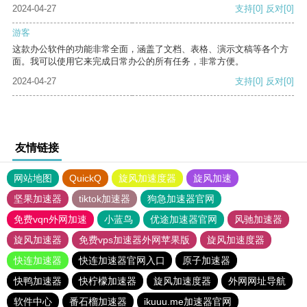
2024-04-27
支持
[0]
反对
[0]
游客
这款办公软件的功能非常全面，涵盖了文档、表格、演示文稿等各个方
面。我可以使用它来完成日常办公的所有任务，非常方便。
2024-04-27
支持
[0]
反对
[0]
友情链接
网站地图
QuickQ
旋风加速度器
旋风加速
坚果加速器
tiktok加速器
狗急加速器官网
免费vqn外网加速
小蓝鸟
优途加速器官网
风驰加速器
旋风加速器
免费vps加速器外网苹果版
旋风加速度器
快连加速器
快连加速器官网入口
原子加速器
快鸭加速器
快柠檬加速器
旋风加速度器
外网网址导航
软件中心
番石榴加速器
ikuuu.me加速器官网