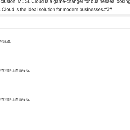
usion, MESL Cloud is a game-changer for businesses looking t
SL Cloud is the ideal solution for modern businesses.#3#
区的线路。
你在网络上自由移动。
你在网络上自由移动。