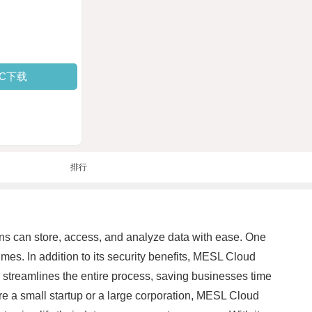
PC下载
排行
ons can store, access, and analyze data with ease. One
imes. In addition to its security benefits, MESL Cloud
streamlines the entire process, saving businesses time
re a small startup or a large corporation, MESL Cloud