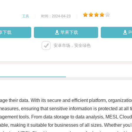
工具
|
时间：2024-04-23
|
卓下载
苹果下载
安卓市场，安全绿色
 their data. With its secure and efficient platform, organizati
easures, ensuring that sensitive information is protected at all t
agement tools. From data storage to data analysis, MESL Cloud 
le, making it suitable for businesses of all sizes. Whether you'