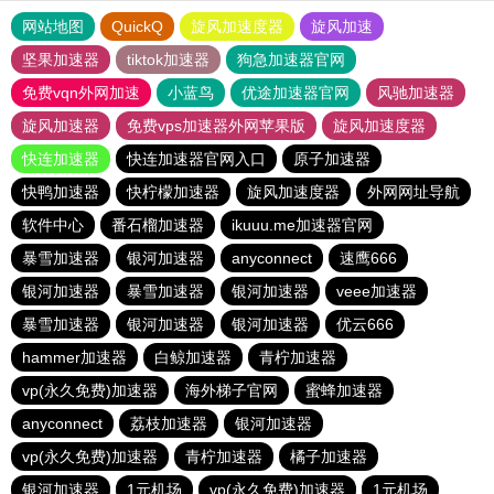
网站地图
QuickQ
旋风加速度器
旋风加速
坚果加速器
tiktok加速器
狗急加速器官网
免费vqn外网加速
小蓝鸟
优途加速器官网
风驰加速器
旋风加速器
免费vps加速器外网苹果版
旋风加速度器
快连加速器
快连加速器官网入口
原子加速器
快鸭加速器
快柠檬加速器
旋风加速度器
外网网址导航
软件中心
番石榴加速器
ikuuu.me加速器官网
暴雪加速器
银河加速器
anyconnect
速鹰666
银河加速器
暴雪加速器
银河加速器
veee加速器
暴雪加速器
银河加速器
银河加速器
优云666
hammer加速器
白鲸加速器
青柠加速器
vp(永久免费)加速器
海外梯子官网
蜜蜂加速器
anyconnect
荔枝加速器
银河加速器
vp(永久免费)加速器
青柠加速器
橘子加速器
银河加速器
1元机场
vp(永久免费)加速器
1元机场