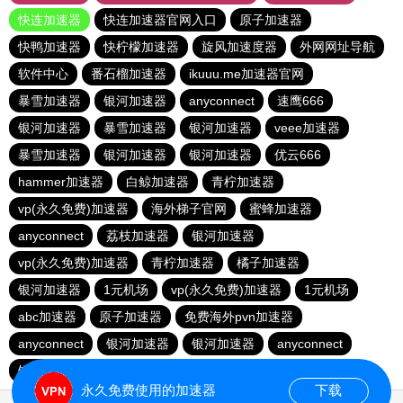
快连加速器
快连加速器官网入口
原子加速器
快鸭加速器
快柠檬加速器
旋风加速度器
外网网址导航
软件中心
番石榴加速器
ikuuu.me加速器官网
暴雪加速器
银河加速器
anyconnect
速鹰666
银河加速器
暴雪加速器
银河加速器
veee加速器
暴雪加速器
银河加速器
银河加速器
优云666
hammer加速器
白鲸加速器
青柠加速器
vp(永久免费)加速器
海外梯子官网
蜜蜂加速器
anyconnect
荔枝加速器
银河加速器
vp(永久免费)加速器
青柠加速器
橘子加速器
银河加速器
1元机场
vp(永久免费)加速器
1元机场
abc加速器
原子加速器
免费海外pvn加速器
anyconnect
银河加速器
银河加速器
anyconnect
银河加速器
蚂蚁加速器
暴雪加速器
海鸥加速器
永久免费使用的加速器
下载