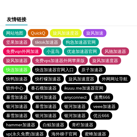
友情链接
网站地图
QuickQ
旋风加速度器
旋风加速
坚果加速器
tiktok加速器
狗急加速器官网
免费vqn外网加速
小蓝鸟
优途加速器官网
风驰加速器
旋风加速器
免费vps加速器外网苹果版
旋风加速度器
快连加速器
快连加速器官网入口
原子加速器
快鸭加速器
快柠檬加速器
旋风加速度器
外网网址导航
软件中心
番石榴加速器
ikuuu.me加速器官网
暴雪加速器
银河加速器
anyconnect
速鹰666
银河加速器
暴雪加速器
银河加速器
veee加速器
暴雪加速器
银河加速器
银河加速器
优云666
hammer加速器
白鲸加速器
青柠加速器
vp(永久免费)加速器
海外梯子官网
蜜蜂加速器