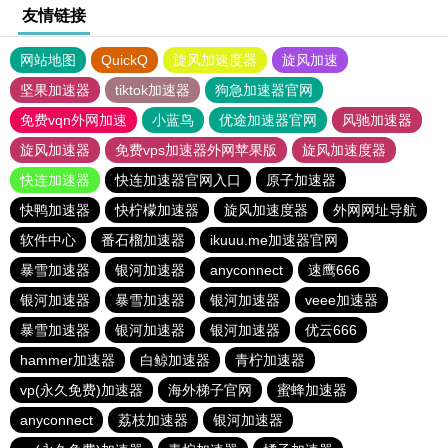
友情链接
网站地图
QuickQ
旋风加速度器
旋风加速
坚果加速器
tiktok加速器
狗急加速器官网
免费vqn外网加速
小蓝鸟
优途加速器官网
风驰加速器
旋风加速器
免费vps加速器外网苹果版
旋风加速度器
快连加速器
快连加速器官网入口
原子加速器
快鸭加速器
快柠檬加速器
旋风加速度器
外网网址导航
软件中心
番石榴加速器
ikuuu.me加速器官网
暴雪加速器
银河加速器
anyconnect
速鹰666
银河加速器
暴雪加速器
银河加速器
veee加速器
暴雪加速器
银河加速器
银河加速器
优云666
hammer加速器
白鲸加速器
青柠加速器
vp(永久免费)加速器
海外梯子官网
蜜蜂加速器
anyconnect
荔枝加速器
银河加速器