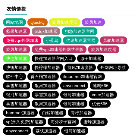
友情链接
网站地图
QuickQ
旋风加速度器
旋风加速
坚果加速器
tiktok加速器
狗急加速器官网
免费vqn外网加速
小蓝鸟
优途加速器官网
风驰加速器
旋风加速器
免费vps加速器外网苹果版
旋风加速度器
快连加速器
快连加速器官网入口
原子加速器
快鸭加速器
快柠檬加速器
旋风加速度器
外网网址导航
软件中心
番石榴加速器
ikuuu.me加速器官网
暴雪加速器
银河加速器
anyconnect
速鹰666
银河加速器
暴雪加速器
银河加速器
veee加速器
暴雪加速器
银河加速器
银河加速器
优云666
hammer加速器
白鲸加速器
青柠加速器
vp(永久免费)加速器
海外梯子官网
蜜蜂加速器
anyconnect
荔枝加速器
银河加速器