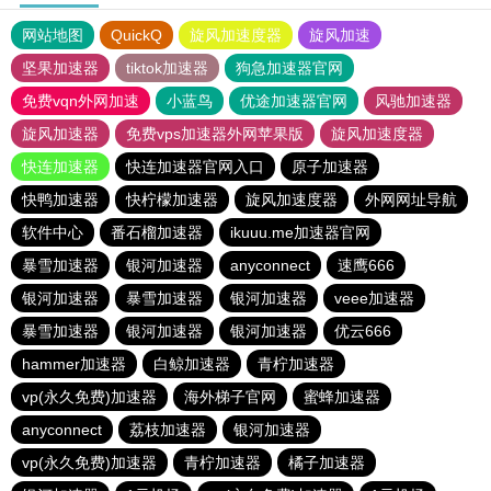
网站地图
QuickQ
旋风加速度器
旋风加速
坚果加速器
tiktok加速器
狗急加速器官网
免费vqn外网加速
小蓝鸟
优途加速器官网
风驰加速器
旋风加速器
免费vps加速器外网苹果版
旋风加速度器
快连加速器
快连加速器官网入口
原子加速器
快鸭加速器
快柠檬加速器
旋风加速度器
外网网址导航
软件中心
番石榴加速器
ikuuu.me加速器官网
暴雪加速器
银河加速器
anyconnect
速鹰666
银河加速器
暴雪加速器
银河加速器
veee加速器
暴雪加速器
银河加速器
银河加速器
优云666
hammer加速器
白鲸加速器
青柠加速器
vp(永久免费)加速器
海外梯子官网
蜜蜂加速器
anyconnect
荔枝加速器
银河加速器
vp(永久免费)加速器
青柠加速器
橘子加速器