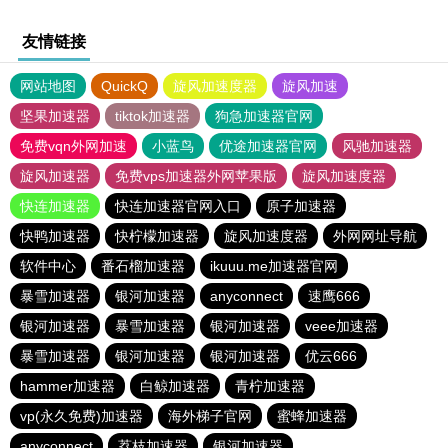
友情链接
网站地图
QuickQ
旋风加速度器
旋风加速
坚果加速器
tiktok加速器
狗急加速器官网
免费vqn外网加速
小蓝鸟
优途加速器官网
风驰加速器
旋风加速器
免费vps加速器外网苹果版
旋风加速度器
快连加速器
快连加速器官网入口
原子加速器
快鸭加速器
快柠檬加速器
旋风加速度器
外网网址导航
软件中心
番石榴加速器
ikuuu.me加速器官网
暴雪加速器
银河加速器
anyconnect
速鹰666
银河加速器
暴雪加速器
银河加速器
veee加速器
暴雪加速器
银河加速器
银河加速器
优云666
hammer加速器
白鲸加速器
青柠加速器
vp(永久免费)加速器
海外梯子官网
蜜蜂加速器
anyconnect
荔枝加速器
银河加速器