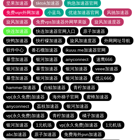
坚果加速器
tiktok加速器
狗急加速器官网
免费vqn外网加速
小蓝鸟
优途加速器官网
风驰加速器
旋风加速器
免费vps加速器外网苹果版
旋风加速度器
快连加速器
快连加速器官网入口
原子加速器
快鸭加速器
快柠檬加速器
旋风加速度器
外网网址导航
软件中心
番石榴加速器
ikuuu.me加速器官网
暴雪加速器
银河加速器
anyconnect
速鹰666
银河加速器
暴雪加速器
银河加速器
veee加速器
暴雪加速器
银河加速器
银河加速器
优云666
hammer加速器
白鲸加速器
青柠加速器
vp(永久免费)加速器
海外梯子官网
蜜蜂加速器
anyconnect
荔枝加速器
银河加速器
vp(永久免费)加速器
青柠加速器
橘子加速器
银河加速器
1元机场
vp(永久免费)加速器
1元机场
abc加速器
原子加速器
免费海外pvn加速器