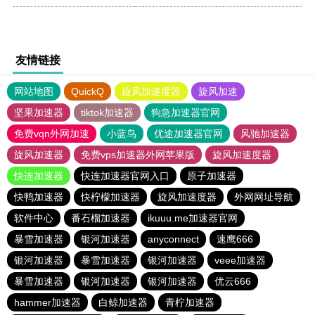
友情链接
网站地图
QuickQ
旋风加速度器
旋风加速
坚果加速器
tiktok加速器
狗急加速器官网
免费vqn外网加速
小蓝鸟
优途加速器官网
风驰加速器
旋风加速器
免费vps加速器外网苹果版
旋风加速度器
快连加速器
快连加速器官网入口
原子加速器
快鸭加速器
快柠檬加速器
旋风加速度器
外网网址导航
软件中心
番石榴加速器
ikuuu.me加速器官网
暴雪加速器
银河加速器
anyconnect
速鹰666
银河加速器
暴雪加速器
银河加速器
veee加速器
暴雪加速器
银河加速器
银河加速器
优云666
hammer加速器
白鲸加速器
青柠加速器