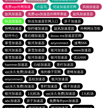
免费vqn外网加速
小蓝鸟
优途加速器官网
风驰加速器
旋风加速器
免费vps加速器外网苹果版
旋风加速度器
快连加速器
快连加速器官网入口
原子加速器
快鸭加速器
快柠檬加速器
旋风加速度器
外网网址导航
软件中心
番石榴加速器
ikuuu.me加速器官网
暴雪加速器
银河加速器
anyconnect
速鹰666
银河加速器
暴雪加速器
银河加速器
veee加速器
暴雪加速器
银河加速器
银河加速器
优云666
hammer加速器
白鲸加速器
青柠加速器
vp(永久免费)加速器
海外梯子官网
蜜蜂加速器
anyconnect
荔枝加速器
银河加速器
vp(永久免费)加速器
青柠加速器
橘子加速器
银河加速器
1元机场
vp(永久免费)加速器
1元机场
abc加速器
原子加速器
免费海外pvn加速器