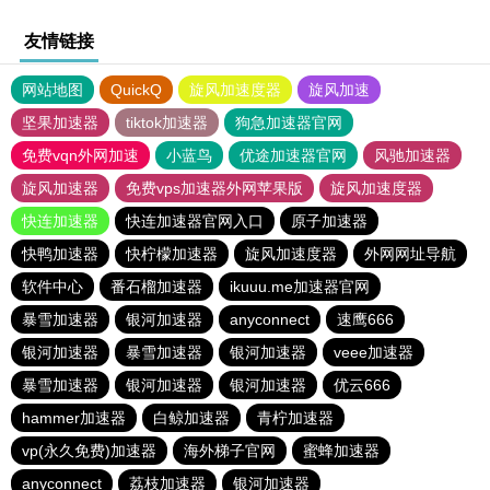
友情链接
网站地图
QuickQ
旋风加速度器
旋风加速
坚果加速器
tiktok加速器
狗急加速器官网
免费vqn外网加速
小蓝鸟
优途加速器官网
风驰加速器
旋风加速器
免费vps加速器外网苹果版
旋风加速度器
快连加速器
快连加速器官网入口
原子加速器
快鸭加速器
快柠檬加速器
旋风加速度器
外网网址导航
软件中心
番石榴加速器
ikuuu.me加速器官网
暴雪加速器
银河加速器
anyconnect
速鹰666
银河加速器
暴雪加速器
银河加速器
veee加速器
暴雪加速器
银河加速器
银河加速器
优云666
hammer加速器
白鲸加速器
青柠加速器
vp(永久免费)加速器
海外梯子官网
蜜蜂加速器
anyconnect
荔枝加速器
银河加速器