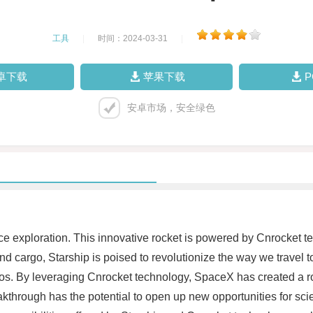
工具
|
时间：2024-03-31
|
卓下载
苹果下载
安卓市场，安全绿色
ce exploration. This innovative rocket is powered by Cnrocket 
and cargo, Starship is poised to revolutionize the way we travel
mos. By leveraging Cnrocket technology, SpaceX has created a roc
akthrough has the potential to open up new opportunities for sci