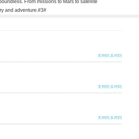
 boundless. From missions to Mars to satellite
ery and adventure.#3#
支持
[0]
反对
[0]
支持
[0]
反对
[0]
支持
[0]
反对
[0]