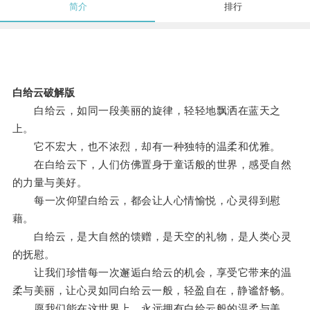
简介
排行
白给云破解版
白给云，如同一段美丽的旋律，轻轻地飘洒在蓝天之
上。
它不宏大，也不浓烈，却有一种独特的温柔和优雅。
在白给云下，人们仿佛置身于童话般的世界，感受自然
的力量与美好。
每一次仰望白给云，都会让人心情愉悦，心灵得到慰
藉。
白给云，是大自然的馈赠，是天空的礼物，是人类心灵
的抚慰。
让我们珍惜每一次邂逅白给云的机会，享受它带来的温
柔与美丽，让心灵如同白给云一般，轻盈自在，静谧舒畅。
愿我们能在这世界上，永远拥有白给云般的温柔与美