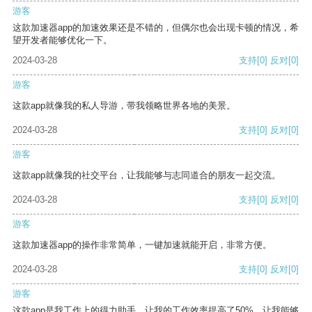
游客
这款加速器app的加速效果还是不错的，但偶尔也会出现卡顿的情况，希
望开发者能够优化一下。
2024-03-28
支持
[0]
反对
[0]
游客
这款app就像我的私人导游，带我领略世界各地的美景。
2024-03-28
支持
[0]
反对
[0]
游客
这款app就像我的社交平台，让我能够与志同道合的朋友一起交流。
2024-03-28
支持
[0]
反对
[0]
游客
这款加速器app的操作非常简单，一键加速就能开启，非常方便。
2024-03-28
支持
[0]
反对
[0]
游客
这款app是我工作上的得力助手，让我的工作效率提高了50%，让我能够