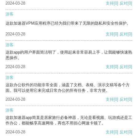
2024-03-28
支持
[0]
反对
[0]
游客
这款加速器VPM应用程序已经为我们带来了无限的隐私和安全性保护。
2024-03-28
支持
[0]
反对
[0]
游客
这款app的用户界面简洁明了，使用起来非常容易上手，让我能够快速熟
悉操作。
2024-03-28
支持
[0]
反对
[0]
游客
这款办公软件的功能非常全面，涵盖了文档、表格、演示文稿等各个方
面。我可以使用它来完成日常办公的所有任务，非常方便。
2024-03-28
支持
[0]
反对
[0]
游客
这款加速器app简直是居家旅行必备神器，无论是看视频、玩游戏还是工
作办公，都能畅享高速网络，再也不用担心网速卡顿了。
2024-03-28
支持
[0]
反对
[0]