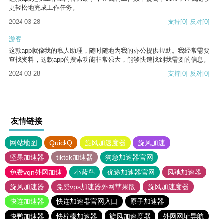
更轻松地完成工作任务。
2024-03-28
支持
[0]
反对
[0]
游客
这款app就像我的私人助理，随时随地为我的办公提供帮助。我经常需要
查找资料，这款app的搜索功能非常强大，能够快速找到我需要的信息。
2024-03-28
支持
[0]
反对
[0]
友情链接
网站地图
QuickQ
旋风加速度器
旋风加速
坚果加速器
tiktok加速器
狗急加速器官网
免费vqn外网加速
小蓝鸟
优途加速器官网
风驰加速器
旋风加速器
免费vps加速器外网苹果版
旋风加速度器
快连加速器
快连加速器官网入口
原子加速器
快鸭加速器
快柠檬加速器
旋风加速度器
外网网址导航