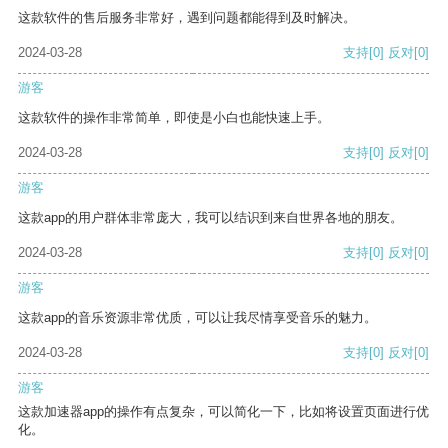
这款软件的售后服务非常好，遇到问题都能得到及时解决。
2024-03-28
支持
[0]
反对
[0]
游客
这款软件的操作非常简单，即使是小白也能快速上手。
2024-03-28
支持
[0]
反对
[0]
游客
这款app的用户群体非常庞大，我可以结识到来自世界各地的朋友。
2024-03-28
支持
[0]
反对
[0]
游客
这款app的音乐资源非常优质，可以让我尽情享受音乐的魅力。
2024-03-28
支持
[0]
反对
[0]
游客
这款加速器app的操作有点复杂，可以简化一下，比如将设置页面进行优
化。