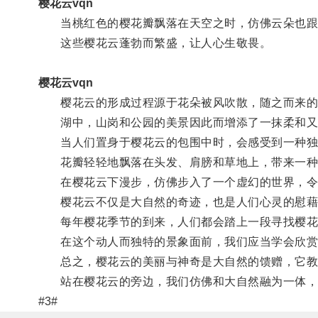
樱花云vqn
当桃红色的樱花瓣飘落在天空之时，仿佛云朵也跟
这些樱花云蓬勃而繁盛，让人心生敬畏。
樱花云vqn
樱花云的形成过程源于花朵被风吹散，随之而来的
湖中，山岗和公园的美景因此而增添了一抹柔和又
当人们置身于樱花云的包围中时，会感受到一种独
花瓣轻轻地飘落在头发、肩膀和草地上，带来一种
在樱花云下漫步，仿佛步入了一个虚幻的世界，令
樱花云不仅是大自然的奇迹，也是人们心灵的慰藉
每年樱花季节的到来，人们都会踏上一段寻找樱花
在这个动人而独特的景象面前，我们应当学会欣赏
总之，樱花云的美丽与神奇是大自然的馈赠，它教
站在樱花云的旁边，我们仿佛和大自然融为一体，
#3#