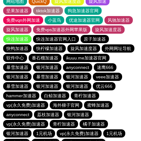
网站地图
QuickQ
旋风加速度器
旋风加速
坚果加速器
tiktok加速器
狗急加速器官网
免费vqn外网加速
小蓝鸟
优途加速器官网
风驰加速器
旋风加速器
免费vps加速器外网苹果版
旋风加速度器
快连加速器
快连加速器官网入口
原子加速器
快鸭加速器
快柠檬加速器
旋风加速度器
外网网址导航
软件中心
番石榴加速器
ikuuu.me加速器官网
暴雪加速器
银河加速器
anyconnect
速鹰666
银河加速器
暴雪加速器
银河加速器
veee加速器
暴雪加速器
银河加速器
银河加速器
优云666
hammer加速器
白鲸加速器
青柠加速器
vp(永久免费)加速器
海外梯子官网
蜜蜂加速器
anyconnect
荔枝加速器
银河加速器
vp(永久免费)加速器
青柠加速器
橘子加速器
银河加速器
1元机场
vp(永久免费)加速器
1元机场