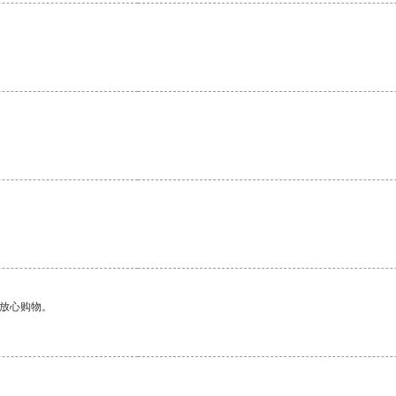
。
。
够放心购物。