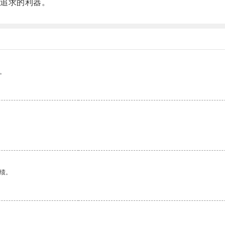
追求的利器。
。
绩。