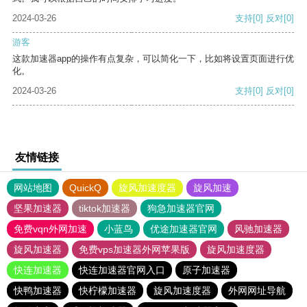
2024-03-26
支持
[0]
反对
[0]
游客
这款加速器app的操作有点复杂，可以简化一下，比如将设置页面进行优
化。
2024-03-26
支持
[0]
反对
[0]
友情链接
网站地图
QuickQ
旋风加速度器
旋风加速
坚果加速器
tiktok加速器
狗急加速器官网
免费vqn外网加速
小蓝鸟
优途加速器官网
风驰加速器
旋风加速器
免费vps加速器外网苹果版
旋风加速度器
快连加速器
快连加速器官网入口
原子加速器
快鸭加速器
快柠檬加速器
旋风加速度器
外网网址导航