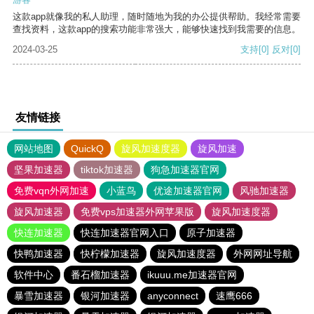
这款app就像我的私人助理，随时随地为我的办公提供帮助。我经常需要
查找资料，这款app的搜索功能非常强大，能够快速找到我需要的信息。
2024-03-25
支持
[0]
反对
[0]
友情链接
网站地图
QuickQ
旋风加速度器
旋风加速
坚果加速器
tiktok加速器
狗急加速器官网
免费vqn外网加速
小蓝鸟
优途加速器官网
风驰加速器
旋风加速器
免费vps加速器外网苹果版
旋风加速度器
快连加速器
快连加速器官网入口
原子加速器
快鸭加速器
快柠檬加速器
旋风加速度器
外网网址导航
软件中心
番石榴加速器
ikuuu.me加速器官网
暴雪加速器
银河加速器
anyconnect
速鹰666