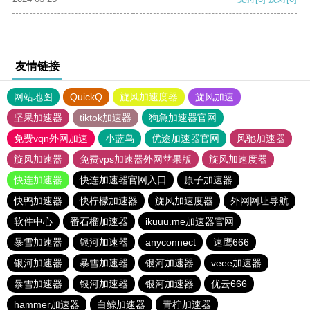
友情链接
网站地图
QuickQ
旋风加速度器
旋风加速
坚果加速器
tiktok加速器
狗急加速器官网
免费vqn外网加速
小蓝鸟
优途加速器官网
风驰加速器
旋风加速器
免费vps加速器外网苹果版
旋风加速度器
快连加速器
快连加速器官网入口
原子加速器
快鸭加速器
快柠檬加速器
旋风加速度器
外网网址导航
软件中心
番石榴加速器
ikuuu.me加速器官网
暴雪加速器
银河加速器
anyconnect
速鹰666
银河加速器
暴雪加速器
银河加速器
veee加速器
暴雪加速器
银河加速器
银河加速器
优云666
hammer加速器
白鲸加速器
青柠加速器