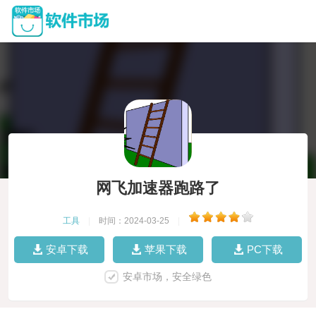
网飞加速器跑路了
工具
|
时间：2024-03-25
|
安卓下载
苹果下载
PC下载
安卓市场，安全绿色